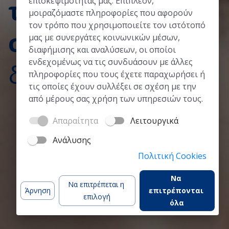
τις ψηφιακές
επισκεψιμότητάς μας. Επιπλέον,
μοιραζόμαστε πληροφορίες που αφορούν
τον τρόπο που χρησιμοποιείτε τον ιστότοπό
σας δεξιότητες
μας με συνεργάτες κοινωνικών μέσων,
διαφήμισης και αναλύσεων, οι οποίοι
ενδεχομένως να τις συνδυάσουν με άλλες
διαδικτυακά!
πληροφορίες που τους έχετε παραχωρήσει ή
τις οποίες έχουν συλλέξει σε σχέση με την
από μέρους σας χρήση των υπηρεσιών τους.
Απαραίτητα
Λειτουργικά
Δείτε το βίντεο
Ανάλυσης
Πολιτική Cookies
Να 
Να επιτρέπεται η 
Άρνηση
επιτρέπονται 
επιλογή
όλα