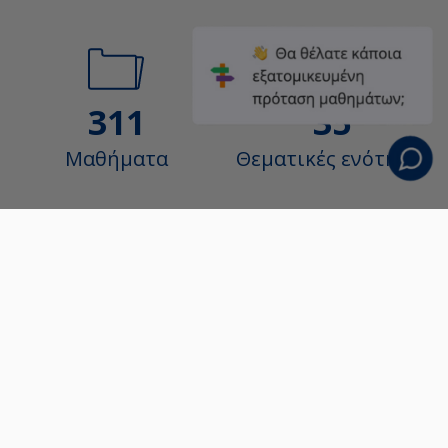
311
35
Μαθήματα
Θεματικές ενότητες
1800+
39
ώρες εκπαίδευσης
Πάροχοι