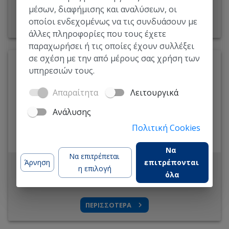
μέσων, διαφήμισης και αναλύσεων, οι
οποίοι ενδεχομένως να τις συνδυάσουν με
ΠΕΡΙΣΣΟΤΕΡΑ
άλλες πληροφορίες που τους έχετε
παραχωρήσει ή τις οποίες έχουν συλλέξει
σε σχέση με την από μέρους σας χρήση των
ΚΑΤΗΓΟΡΙΑ
:
Επικοινωνία και συνεργασία
υπηρεσιών τους.
ΠΑΡΟΧΟΣ
:
eTwinning
Skype
Απαραίτητα
Λειτουργικά
Πώς μπορείτε να χρησιμοποιήσετε την εφαρμογή Skype
Ανάλυσης
και να αξιοποιήσετε τις δυνατότητές της για να
επικοινωνείτε με άλλους.
Πολιτική Cookies
Να 
Να επιτρέπεται 
Άρνηση
επιτρέπονται 
ΔΕΞΙΟΤΗΤΑ:
Γενική
ΓΛΩΣΣΑ:
Ελληνικά
η επιλογή
όλα
ΔΙΑΡΚΕΙΑ:
1 - 3 ώρες
ΠΕΡΙΣΣΟΤΕΡΑ