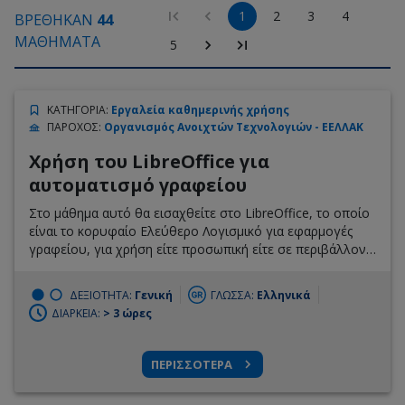
1
2
3
4
ΒΡΕΘΗΚΑΝ
44
ΜΑΘΗΜΑΤΑ
5
ΚΑΤΗΓΟΡΙΑ
:
Εργαλεία καθημερινής χρήσης
ΠΑΡΟΧΟΣ
:
Οργανισμός Ανοιχτών Τεχνολογιών - ΕΕΛΛΑΚ
Χρήση του LibreOffice για
αυτοματισμό γραφείου
Στο μάθημα αυτό θα εισαχθείτε στο LibreOffice, το οποίο
είναι το κορυφαίο Ελεύθερο Λογισμικό για εφαρμογές
γραφείου, για χρήση είτε προσωπική είτε σε περιβάλλον
γραφείου. Προσφέρει έξι εφαρμογές πλούσιες σε
χαρακτηριστικά για όλες τις ανάγκες παραγωγής εγγράφων
ΔΕΞΙΟΤΗΤΑ:
Γενική
ΓΛΩΣΣΑ:
Ελληνικά
και επεξεργασίας δεδομένων.
ΔΙΑΡΚΕΙΑ:
> 3 ώρες
ΠΕΡΙΣΣΟΤΕΡΑ