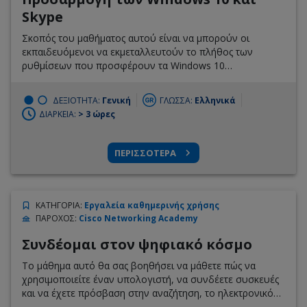
Skype
Σκοπός του μαθήματος αυτού είναι να μπορούν οι
εκπαιδευόμενοι να εκμεταλλευτούν το πλήθος των
ρυθμίσεων που προσφέρουν τα Windows 10
προσαρμόζοντας το λειτουργικό στις απαιτήσεις και τις
ανάγκες τους και κάνοντας το πιο αποδοτικό. Επίσης θα
ΔΕΞΙΟΤΗΤΑ:
Γενική
ΓΛΩΣΣΑ:
Ελληνικά
παρουσιαστεί η εφαρμογή Skype για μια διαδραστική
ΔΙΑΡΚΕΙΑ:
> 3 ώρες
επικοινωνία καθώς και το OneDrive που μας δίνει
πρόσβαση στα αρχεία μας από οποιαδήποτε συσκευή και
όπου και αν βρισκόμαστε. Tέλος, θα αναλυθεί εφαρμογή
ΠΕΡΙΣΣΟΤΕΡΑ
των Windows 10 που επιτρέπει σύνδεση με Android
smartphones και εκτέλεση σύγχρονων λειτουργιών όπως
η συγγραφή και η αποστολή SMS με το keyboard του
υπολογιστή μας.
ΚΑΤΗΓΟΡΙΑ
:
Εργαλεία καθημερινής χρήσης
ΠΑΡΟΧΟΣ
:
Cisco Networking Academy
Συνδέομαι στον ψηφιακό κόσμο
Το μάθημα αυτό θα σας βοηθήσει να μάθετε πώς να
χρησιμοποιείτε έναν υπολογιστή, να συνδέετε συσκευές
και να έχετε πρόσβαση στην αναζήτηση, το ηλεκτρονικό
ταχυδρομείο, τα μέσα κοινωνικής δικτύωσης και άλλες