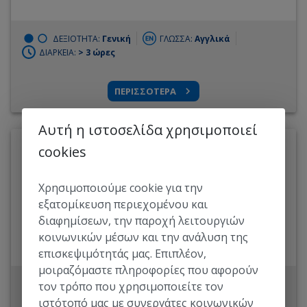
υπηρεσίες του διαδικτύου.
ΔΕΞΙΟΤΗΤΑ:
Γενική
ΓΛΩΣΣΑ:
Αγγλικά
ΔΙΑΡΚΕΙΑ:
> 3 ώρες
ΠΕΡΙΣΣΟΤΕΡΑ
Αυτή η ιστοσελίδα χρησιμοποιεί
ΚΑΤΗΓΟΡΙΑ
:
Επικοινωνία και συνεργασία
cookies
ΠΑΡΟΧΟΣ
:
eTwinning
Doodle – Προγραμματισμός
Χρησιμοποιούμε cookie για την
εκδηλώσεων
εξατομίκευση περιεχομένου και
διαφημίσεων, την παροχή λειτουργιών
Πώς μπορείτε να αξιοποιήσετε την Web 2.0 εφαρμογή
Doodle για τον προγραμματισμού εκδηλώσεων.
κοινωνικών μέσων και την ανάλυση της
επισκεψιμότητάς μας. Επιπλέον,
μοιραζόμαστε πληροφορίες που αφορούν
ΔΕΞΙΟΤΗΤΑ:
Γενική
ΓΛΩΣΣΑ:
Ελληνικά
τον τρόπο που χρησιμοποιείτε τον
ΔΙΑΡΚΕΙΑ:
< 1 ώρα
ιστότοπό μας με συνεργάτες κοινωνικών