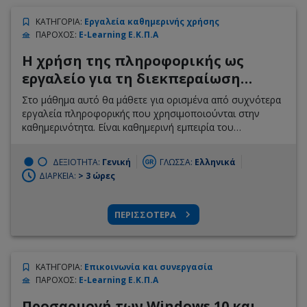
ΚΑΤΗΓΟΡΙΑ
:
Εργαλεία καθημερινής χρήσης
ΠΑΡΟΧΟΣ
:
E-Learning Ε.Κ.Π.Α
Η χρήση της πληροφορικής ως
εργαλείο για τη διεκπεραίωση
καθημερινών εργασιών
Στο μάθημα αυτό θα μάθετε για ορισμένα από συχνότερα
εργαλεία πληροφορικής που χρησιμοποιούνται στην
καθημερινότητα. Είναι καθημερινή εμπειρία του
σύγχρονου ανθρώπου η χρήση ηλεκτρονικού
υπολογιστή σε όλες τις πτυχές της ζωής του. Οι
ΔΕΞΙΟΤΗΤΑ:
Γενική
ΓΛΩΣΣΑ:
Ελληνικά
υπολογιστές έχουν εισβάλει στην εργασία, στις
ΔΙΑΡΚΕΙΑ:
> 3 ώρες
επιχειρήσεις στις επικοινωνίες και γενικά αποτελούν το
εργαλείο που χρησιμοποιούμε στην καθημερινότητα μας.
Τέτοια εργαλεία αφορούν στην περιήγηση στο διαδίκτυο,
ΠΕΡΙΣΣΟΤΕΡΑ
στην επεξεργασία κειμένου και υπολογιστικών φύλλων
κλπ.
ΚΑΤΗΓΟΡΙΑ
:
Επικοινωνία και συνεργασία
ΠΑΡΟΧΟΣ
:
E-Learning Ε.Κ.Π.Α
Προσαρμογή των Windows 10 και