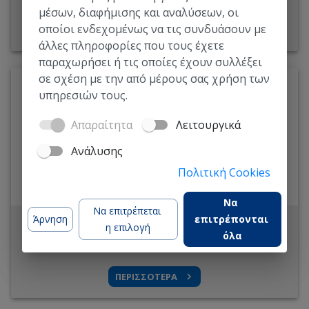
μέσων, διαφήμισης και αναλύσεων, οι
οποίοι ενδεχομένως να τις συνδυάσουν με
ΠΕΡΙΣΣΟΤΕΡΑ
άλλες πληροφορίες που τους έχετε
παραχωρήσει ή τις οποίες έχουν συλλέξει
σε σχέση με την από μέρους σας χρήση των
ΚΑΤΗΓΟΡΙΑ
:
Επιστήμη υπολογιστών
υπηρεσιών τους.
ΠΑΡΟΧΟΣ
:
MinnaLearn
Στοιχεία Τεχνητής Νοημοσύνης
Απαραίτητα
Λειτουργικά
Πώς μπορεί η Τεχνητή Νοημοσύνη (ΤΝ) να επηρεάσει την
Ανάλυσης
εργασία ή τη ζωή μας; Θέλετε να μάθετε περισσότερα για
το τι πραγματικά σημαίνει ΤΝ – και πώς δημιουργείται;
Πολιτική Cookies
Θέλετε να κατανοήσετε πώς η ΤΝ θα αναπτυχθεί και θα
μας επηρεάσει τα επόμενα χρόνια;
Να 
Να επιτρέπεται 
Άρνηση
επιτρέπονται 
ΔΕΞΙΟΤΗΤΑ:
Εξειδικευμένη
ΓΛΩΣΣΑ:
Ελληνικά
η επιλογή
όλα
ΔΙΑΡΚΕΙΑ:
> 3 ώρες
ΠΕΡΙΣΣΟΤΕΡΑ