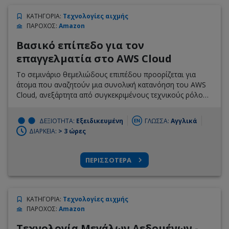
ΚΑΤΗΓΟΡΙΑ
:
Τεχνολογίες αιχμής
ΠΑΡΟΧΟΣ
:
Amazon
Βασικό επίπεδο για τον
επαγγελματία στο AWS Cloud
Το σεμινάριο θεμελιώδους επιπέδου προορίζεται για
άτομα που αναζητούν μια συνολική κατανόηση του AWS
Cloud, ανεξάρτητα από συγκεκριμένους τεχνικούς ρόλους.
Παρέχει μια λεπτομερή επισκόπηση των εννοιών cloud,
των υπηρεσιών AWS, της ασφάλειας, της αρχιτεκτονικής,
ΔΕΞΙΟΤΗΤΑ:
Εξειδικευμένη
ΓΛΩΣΣΑ:
Αγγλικά
της τιμολόγησης και της υποστήριξης. Αυτό το μάθημα σας
ΔΙΑΡΚΕΙΑ:
> 3 ώρες
βοηθά επίσης να προετοιμαστείτε για την εξέταση AWS
Certified Cloud Practitioner.
ΠΕΡΙΣΣΟΤΕΡΑ
ΚΑΤΗΓΟΡΙΑ
:
Τεχνολογίες αιχμής
ΠΑΡΟΧΟΣ
:
Amazon
Τεχνολογία Μεγάλων Δεδομένων -