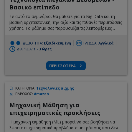
Βασικό επίπεδο
Σε αυτό το σεμινάριο, θα μάθετε για τα Big Data και τη
βασική αρχιτεκτονική, την αξία και τις πιθανές περιπτώσεις
χρήσης. Το μάθημα σας παρουσιάζει τις λεπτομέρειες
ορισμένων βασικών τεχνολογιών, συμπεριλαμβανομένων
των Apache Hadoop, Amazon EMR, Apache Hive και
ΔΕΞΙΟΤΗΤΑ:
Εξειδικευμένη
ΓΛΩΣΣΑ:
Αγγλικά
Apache Pig. Παρόλο που το μάθημα επικεντρώνεται σε
ΔΙΑΡΚΕΙΑ:
1 - 3 ώρες
βιομηχανικές τυποποιημένες λύσεις Big Data, θα μάθετε
για το οικοσύστημα AWS Big Data, ένα σύνολο
υπηρεσιών και λύσεων που παρέχονται από την AWS για
ΠΕΡΙΣΣΟΤΕΡΑ
τη δημιουργία και την ενίσχυση λύσεων Big Data.
ΚΑΤΗΓΟΡΙΑ
:
Τεχνολογίες αιχμής
ΠΑΡΟΧΟΣ
:
Amazon
Μηχανική Μάθηση για
επιχειρηματικές προκλήσεις
Η μηχανική εκμάθηση (ML) μπορεί να σας βοηθήσει να
λύσετε επιχειρηματικά προβλήματα με τρόπους που δεν