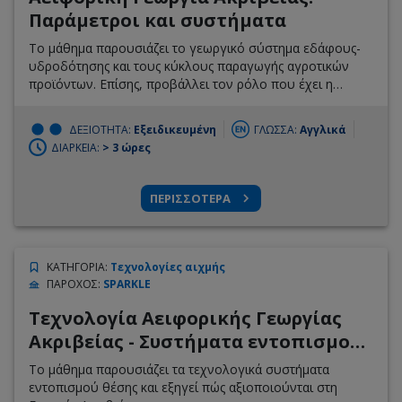
Παράμετροι και συστήματα
Το μάθημα παρουσιάζει το γεωργικό σύστημα εδάφους-
υδροδότησης και τους κύκλους παραγωγής αγροτικών
προϊόντων. Επίσης, προβάλλει τον ρόλο που έχει η
Αειφορική Γεωργία Ακριβείας (ΑΓΑ) στο ευρύτερο
σύστημα αξίας της γεωργίας.
ΔΕΞΙΟΤΗΤΑ:
Εξειδικευμένη
ΓΛΩΣΣΑ:
Αγγλικά
ΔΙΑΡΚΕΙΑ:
> 3 ώρες
ΠΕΡΙΣΣΟΤΕΡΑ
ΚΑΤΗΓΟΡΙΑ
:
Τεχνολογίες αιχμής
ΠΑΡΟΧΟΣ
:
SPARKLE
Τεχνολογία Αειφορικής Γεωργίας
Ακριβείας - Συστήματα εντοπισμού
θέσης
Το μάθημα παρουσιάζει τα τεχνολογικά συστήματα
εντοπισμού θέσης και εξηγεί πώς αξιοποιούνται στη